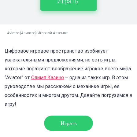
Играть
Aviator (Авиатор) Игровой Автомат
Цифровое игровое пространство изобилует
увлекательными предложениями, но есть игры,
которые поражают воображение игроков всего мира.
“Aviator” от
Олимп Казино
– одна из таких игр. В этом
руководстве мы расскажем о механике игры, ее
особенностях и многом другом. Давайте погрузимся в
игру!
Играть