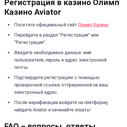
Регистрация в казино Олимп
Казино Aviator
Посетите официальный сайт
Олимп Казино
.
Перейдите в раздел “Регистрация” или
“Регистрация”.
Введите необходимые данные: имя
пользователя, пароль и адрес электронной
почты.
Подтвердите регистрацию с помощью
проверочной ссылки, отправленной на ваш
электронный адрес.
После верификации войдите на платформу,
найдите Aviator и начинайте играть!
FAQ – вопросы, ответы