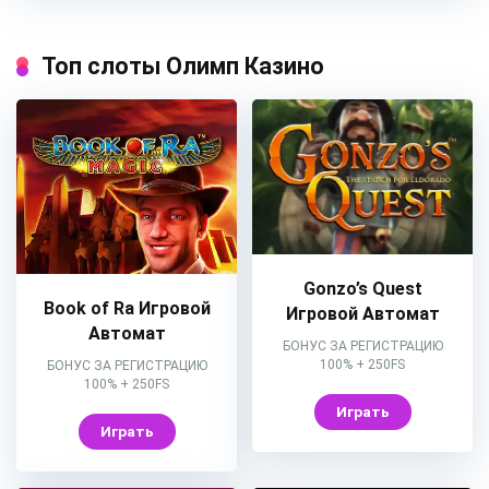
Топ слоты Олимп Казино
Gonzo’s Quest
Book of Ra Игровой
Игровой Автомат
Автомат
БОНУС ЗА РЕГИСТРАЦИЮ
100% + 250FS
БОНУС ЗА РЕГИСТРАЦИЮ
100% + 250FS
Играть
Играть