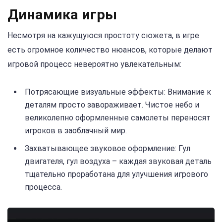
Динамика игры
Несмотря на кажущуюся простоту сюжета, в игре
есть огромное количество нюансов, которые делают
игровой процесс невероятно увлекательным:
Потрясающие визуальные эффекты: Внимание к
деталям просто завораживает. Чистое небо и
великолепно оформленные самолеты переносят
игроков в заоблачный мир.
Захватывающее звуковое оформление: Гул
двигателя, гул воздуха – каждая звуковая деталь
тщательно проработана для улучшения игрового
процесса.