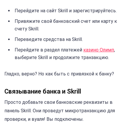
Перейдите на сайт Skrill и зарегистрируйтесь.
Привяжите свой банковский счет или карту к
счету Skrill.
Переведите средства на Skrill.
Перейдите в раздел платежей
казино Олимп
,
выберите Skrill и продолжите транзакцию.
Гладко, верно? Но как быть с привязкой к банку?
Связывание банка и Skrill
Просто добавьте свои банковские реквизиты в
панель Skrill. Они проведут микротранзакцию для
проверки, и вуаля! Вы подключены.