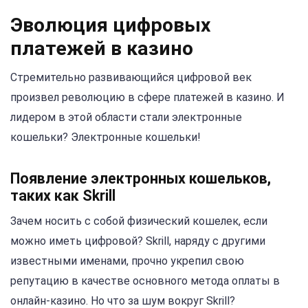
Эволюция цифровых
платежей в казино
Стремительно развивающийся цифровой век
произвел революцию в сфере платежей в казино. И
лидером в этой области стали электронные
кошельки? Электронные кошельки!
Появление электронных кошельков,
таких как Skrill
Зачем носить с собой физический кошелек, если
можно иметь цифровой? Skrill, наряду с другими
известными именами, прочно укрепил свою
репутацию в качестве основного метода оплаты в
онлайн-казино. Но что за шум вокруг Skrill?