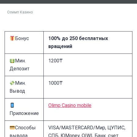
Олимп Казино
Бонус
100% до 250 бесплатных
вращений
Мин.
1200₸
Депозит
Мин.
1000₸
Вывод
Olimp Casino mobile
Приложение
Способы
VISA/MASTERCARD/Мир, ЦУПИС,
вывода
СПБ, ЮMoney, QIWI, Банк. счет