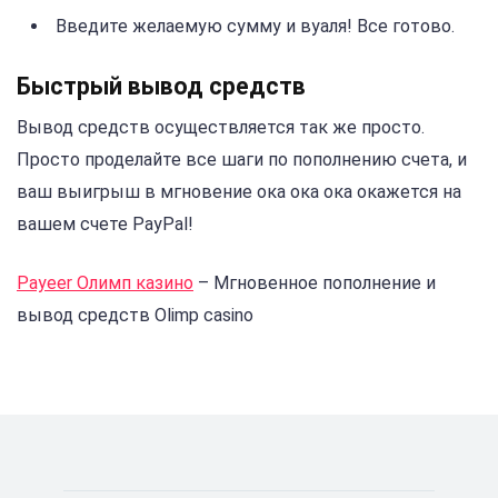
Введите желаемую сумму и вуаля! Все готово.
Быстрый вывод средств
Вывод средств осуществляется так же просто.
Просто проделайте все шаги по пополнению счета, и
ваш выигрыш в мгновение ока ока ока окажется на
вашем счете PayPal!
Payeer Олимп казино
– Мгновенное пополнение и
вывод средств Olimp casino