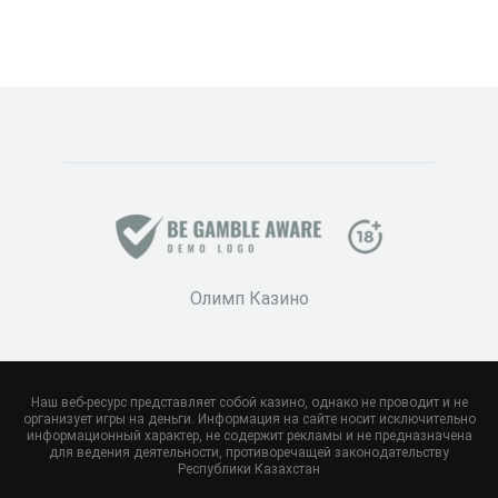
Олимп Казино
Наш веб-ресурс представляет собой казино, однако не проводит и не
организует игры на деньги. Информация на сайте носит исключительно
информационный характер, не содержит рекламы и не предназначена
для ведения деятельности, противоречащей законодательству
Республики Казахстан