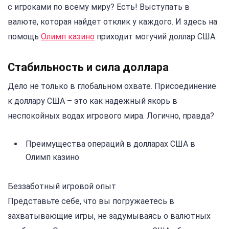
с игроками по всему миру? Есть! Выступать в
валюте, которая найдет отклик у каждого. И здесь на
помощь
Олимп казино
приходит могучий доллар США.
Стабильность и сила доллара
Дело не только в глобальном охвате. Присоединение
к доллару США – это как надежный якорь в
неспокойных водах игрового мира. Логично, правда?
Преимущества операций в долларах США в
Олимп казино
Беззаботный игровой опыт
Представьте себе, что вы погружаетесь в
захватывающие игры, не задумываясь о валютных